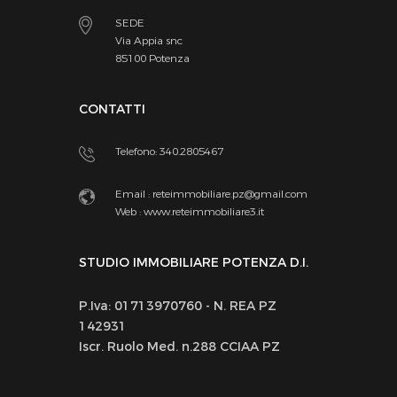
SEDE
Via Appia snc
85100 Potenza
CONTATTI
Telefono: 340.2805467
Email :
reteimmobiliare.pz@gmail.com
Web :
www.reteimmobiliare3.it
STUDIO IMMOBILIARE POTENZA D.I.
P.Iva: 01713970760 - N. REA PZ
142931
Iscr. Ruolo Med. n.288 CCIAA PZ